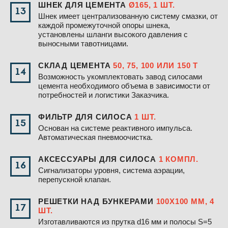
ШНЕК ДЛЯ ЦЕМЕНТА
Ø165, 1 ШТ.
13
Шнек имеет централизованную систему смазки, от
каждой промежуточной опоры шнека,
установлены шланги высокого давления с
выносными тавотницами.
СКЛАД ЦЕМЕНТА
50, 75, 100 ИЛИ 150 Т
14
Возможность укомплектовать завод силосами
цемента необходимого объема в зависимости от
потребностей и логистики Заказчика.
ФИЛЬТР ДЛЯ СИЛОСА
1 ШТ.
15
Основан на системе реактивного импульса.
Автоматическая пневмоочистка.
АКСЕССУАРЫ ДЛЯ СИЛОСА
1 КОМПЛ.
16
Сигнализаторы уровня, система аэрации,
перепускной клапан.
РЕШЕТКИ НАД БУНКЕРАМИ
100Х100 ММ, 4
17
ШТ.
Изготавливаются из прутка d16 мм и полосы S=5