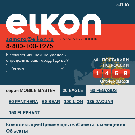
МЕНЮ
samara@elkon.ru
ЗАКАЗАТЬ ЗВОНОК
8-800-100-1975
К сожалению, нам не удалось
определить ваш город. Где вы?
МЫ ПОСТАВИЛИ
ПО РОССИИ
Регион
1
4
5
9
бетонных заводов
серия MOBILE MASTER
30 EAGLE
60 PEGASUS
60 PANTHERA
60 BEAR
100 LION
135 JAGUAR
150 ELEPHANT
Комплектация
Преимущества
Схемы размещения
Объекты