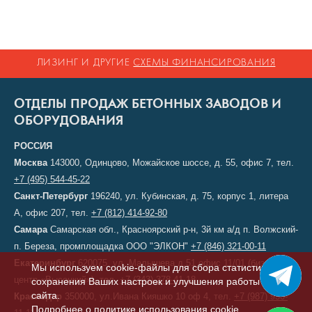
ЛИЗИНГ И ДРУГИЕ
СХЕМЫ ФИНАНСИРОВАНИЯ
ОТДЕЛЫ ПРОДАЖ БЕТОННЫХ ЗАВОДОВ И
ОБОРУДОВАНИЯ
РОССИЯ
Москва
143000, Одинцово, Можайское шоссе, д. 55, офис 7, тел.
+7 (495) 544-45-22
Санкт-Петербург
196240, ул. Кубинская, д. 75, корпус 1, литера
А, офис 207, тел.
+7 (812) 414-92-80
Самара
Самарская обл., Красноярский р-н, 3й км а/д п. Волжский-
п. Береза, промплощадка ООО "ЭЛКОН"
+7 (846) 321-00-11
Екатеринбург
620075, ул. Малышева д.51 офис 11/01 (бизнес-
Мы используем cookie-файлы для сбора статистики,
центр «Высоцкий»), тел.
+7 (343) 378-41-18
сохранения Ваших настроек и улучшения работы
сайта.
Краснодар
350000, ул.Ивана Кияшко 10 оф 4, тел.
+7 (987) 950-
Подробнее о политике использования cookie