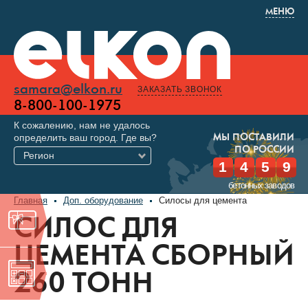
МЕНЮ
samara@elkon.ru
ЗАКАЗАТЬ ЗВОНОК
8-800-100-1975
К сожалению, нам не удалось
определить ваш город. Где вы?
МЫ ПОСТАВИЛИ
ПО РОССИИ
Регион
1
4
5
9
бетонных заводов
Главная
Доп. оборудование
Силосы для цемента
СИЛОС ДЛЯ
ЦЕМЕНТА СБОРНЫЙ
260 ТОНН