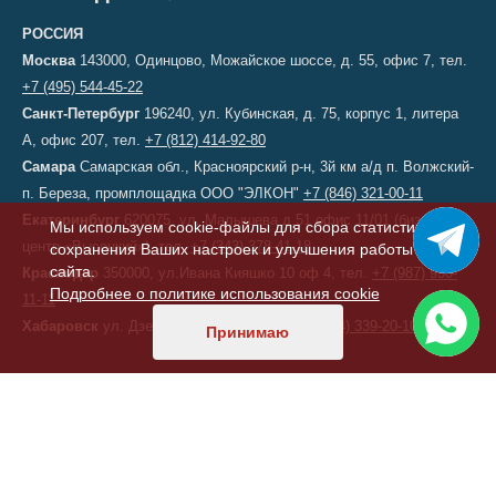
РОССИЯ
Москва
143000, Одинцово, Можайское шоссе, д. 55, офис 7, тел.
+7 (495) 544-45-22
Санкт-Петербург
196240, ул. Кубинская, д. 75, корпус 1, литера
А, офис 207, тел.
+7 (812) 414-92-80
Самара
Самарская обл., Красноярский р-н, 3й км а/д п. Волжский-
п. Береза, промплощадка ООО "ЭЛКОН"
+7 (846) 321-00-11
Екатеринбург
620075, ул. Малышева д.51 офис 11/01 (бизнес-
Мы используем cookie-файлы для сбора статистики,
центр «Высоцкий»), тел.
+7 (343) 378-41-18
сохранения Ваших настроек и улучшения работы
сайта.
Краснодар
350000, ул.Ивана Кияшко 10 оф 4, тел.
+7 (987) 950-
Подробнее о политике использования cookie
11-11
Хабаровск
ул. Дзержинского, д. 6, тел.
+7 (914) 339-20-10
Принимаю
КАЗАХСТАН
Астана
, переулок 156, д. 11, офис 210, тел/факс:
+7 (7172) 52-60-
47